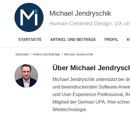
Michael Jendryschik
Human-Centered Design, UX un
STARTSEITE
ARTIKEL UND BEITRÄGE
PROFIL
K
Startseite
/
Artikel und Beiträge
/
Michael Jendryschik
Über
Michael Jendrysc
Michael Jendryschik unterstützt bei d
und beeindruckenden Software-Anwendun
und User Experience Professional, Re
Mitglied der German UPA. Hier schre
Webtechnologie.