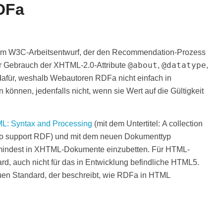
DFa
nem W3C-Arbeitsentwurf, der den Recommendation-Prozess
@about
@datatype
r Gebrauch der XHTML-2.0-Attribute
,
,
dafür, weshalb Webautoren RDFa nicht einfach in
nen, jedenfalls nicht, wenn sie Wert auf die Gültigkeit
L: Syntax and Processing
(mit dem Untertitel:
A collection
 to support RDF
) und mit dem neuen Dokumenttyp
mindest in XHTML-Dokumente einzubetten. Für HTML-
rd, auch nicht für das in Entwicklung befindliche HTML5.
uen Standard, der beschreibt, wie RDFa in HTML