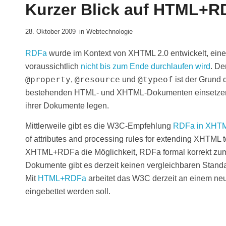
Kurzer Blick auf HTML+R
28. Oktober 2009
in
Webtechnologie
RDFa
wurde im Kontext von XHTML 2.0 entwickelt, ei
voraussichtlich
nicht bis zum Ende durchlaufen wird
. De
@property
@resource
@typeof
,
und
ist der Grund 
bestehenden HTML- und XHTML-Dokumenten einsetzen kön
ihrer Dokumente legen.
Mittlerweile gibt es die W3C-Empfehlung
RDFa in XHTM
of attributes and processing rules for extending XHTML
XHTML+RDFa die Möglichkeit, RDFa formal korrekt zu
Dokumente gibt es derzeit keinen vergleichbaren Standa
Mit
HTML+RDFa
arbeitet das W3C derzeit an einem ne
eingebettet werden soll.