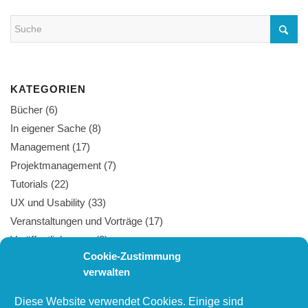
KATEGORIEN
Bücher
(6)
In eigener Sache
(8)
Management
(17)
Projektmanagement
(7)
Tutorials
(22)
UX und Usability
(33)
Veranstaltungen und Vorträge
(17)
Veröffentlichungen
(8)
Cookie-Zustimmung
Webtechnologie
(27)
verwalten
Diese Website verwendet Cookies. Einige sind