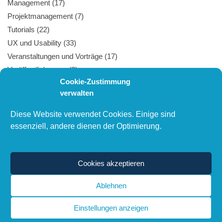
Management
(17)
Projektmanagement
(7)
Tutorials
(22)
UX und Usability
(33)
Veranstaltungen und Vorträge
(17)
Veröffentlichungen
(8)
Cookie-Zustimmung
Webtechnologie
(27)
verwalten
Diese Website verwendet Cookies. Einige sind
PUBLIKATIONEN
essenziell, andere dienen der Optimierung.
Liste aller Veröffentlichungen und Vorträge
Cookies akzeptieren
Ablehnen
Einstellungen anzeigen
© 2000–2025 Michael Jendryschik – Human-Centered Design, UX und
Webtechnologie