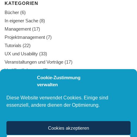
KATEGORIEN
Bücher
(6)
In eigener Sache
(8)
Management
(17)
Projektmanagement
(7)
Tutorials
(22)
UX und Usability
(33)
Veranstaltungen und Vorträge
(17)
Veröffentlichungen
(8)
Cookie-Zustimmung
Webtechnologie
(27)
verwalten
Diese Website verwendet Cookies. Einige sind
PUBLIKATIONEN
essenziell, andere dienen der Optimierung.
Liste aller Veröffentlichungen und Vorträge
Cookies akzeptieren