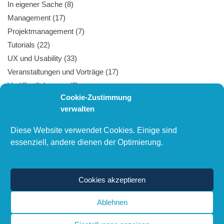
In eigener Sache
(8)
Management
(17)
Projektmanagement
(7)
Tutorials
(22)
UX und Usability
(33)
Veranstaltungen und Vorträge
(17)
Veröffentlichungen
(8)
Cookie-Zustimmung
Webtechnologie
(27)
verwalten
Diese Website verwendet Cookies. Einige sind
PUBLIKATIONEN
essenziell, andere dienen der Optimierung.
Liste aller Veröffentlichungen und Vorträge
Cookies akzeptieren
Ablehnen
© 2000–2025 Michael Jendryschik – Human-Centered Design, UX und