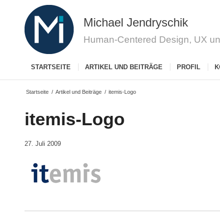
Michael Jendryschik
Human-Centered Design, UX un
STARTSEITE
ARTIKEL UND BEITRÄGE
PROFIL
K
Startseite
/
Artikel und Beiträge
/
itemis-Logo
itemis-Logo
27. Juli 2009